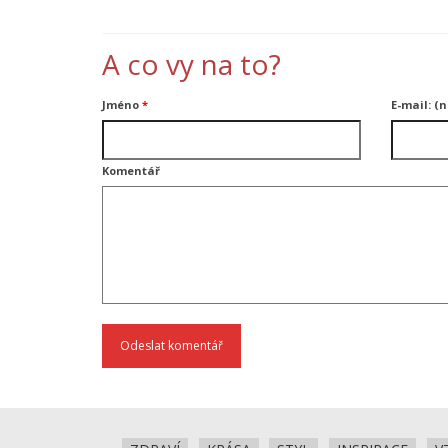
A co vy na to?
Jméno
*
E-mail: (
Komentář