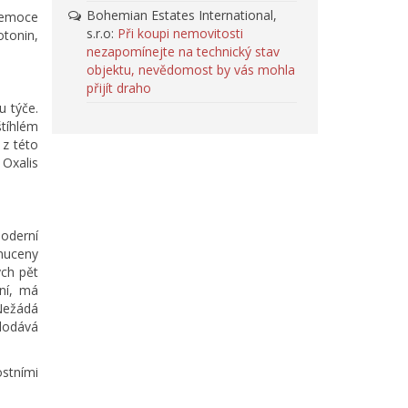
Bohemian Estates International,
é emoce
s.r.o
:
Při koupi nemovitosti
otonin,
nezapomínejte na technický stav
objektu, nevědomost by vás mohla
přijít draho
u týče.
štíhlém
 z této
 Oxalis
oderní
 nuceny
ých pět
ení, má
 Nežádá
 dodává
ostními