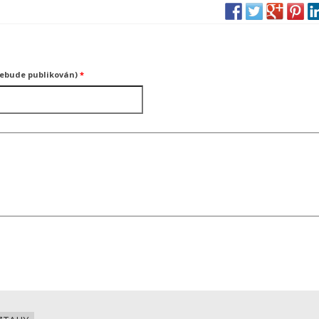
nebude publikován)
*