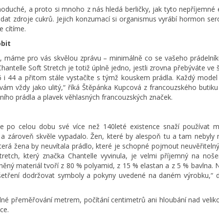
dnoduché, a proto si mnoho z nás hledá berličky, jak tyto nepříjemn
edat zdroje cukrů. Jejich konzumací si organismus vyrábí hormon ser
e cítíme.
bit
dů, máme pro vás skvělou zprávu – minimálně co se vašeho prádelník
ntelle Soft Stretch je totiž úplně jedno, jestli zrovna přebýváte ve 
6 i 44 a přitom stále vystačíte s týmž kouskem prádla. Každý model
vám vždy jako ulitý,“ říká Štěpánka Kupcová z francouzského butiku
ního prádla a plavek věhlasných francouzských značek.
se po celou dobu své více než 140leté existence snaží používat m
é a zároveň skvěle vypadalo. Žen, které by alespoň tu a tam nebyly
která žena by neuvítala prádlo, které je schopné pojmout neuvěřiteln
Stretch, který značka Chantelle vyvinula, je velmi příjemný na noš
něný materiál tvoří z 80 % polyamid, z 15 % elastan a z 5 % bavlna.
i ošetření dodržovat symboly a pokyny uvedené na daném výrobku,“
 žádné přeměřování metrem, počítání centimetrů ani hloubání nad velik
ce.