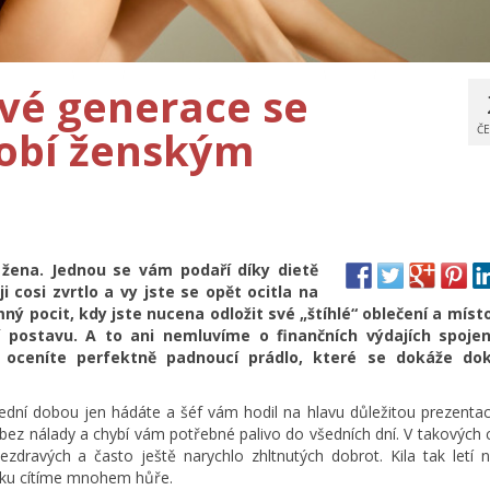
ové generace se
sobí ženským
ČE
žena. Jednou se vám podaří díky dietě
 cosi zvrtlo a vy jste se opět ocitla na
ný pocit, kdy jste nucena odložit své „štíhlé“ oblečení a míst
í postavu. A to ani nemluvíme o finančních výdajích spoje
i oceníte perfektně padnoucí prádlo, které se dokáže do
lední dobou jen hádáte a šéf vám hodil na hlavu důležitou prezentac
 bez nálady a chybí vám potřebné palivo do všedních dní. V takových c
ravých a často ještě narychlo zhltnutých dobrot. Kila tak letí n
dku cítíme mnohem hůře.