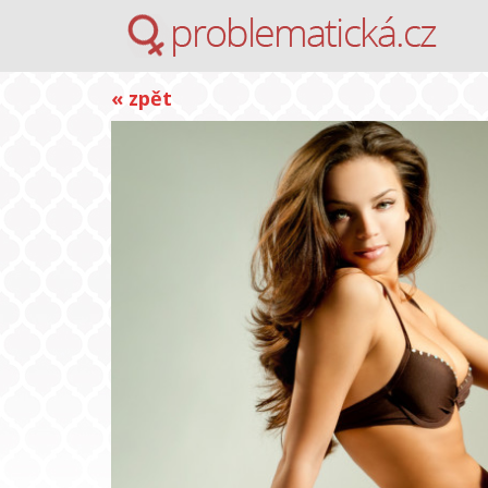
« zpět