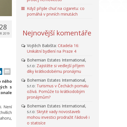
Když přijde chuť na cigaretu: co
pomáhá v prvních minutách
28
Nejnovější komentáře
R 2019
Vojtěch Babišta
:
Citadela 16:
Unikátní bydlení na Praze 4
Bohemian Estates International,
s.r.o
:
Zajistěte si vedlejší příjem
díky krátkodobému pronájmu
Bohemian Estates International,
o něho
s.r.o
:
Turismus v Čechách pomalu
ných s
ožívá. Pomůže to krátkodobým
konale
pronájmům?
Bohemian Estates International,
i. Není
s.r.o
:
Skryté vady novostaveb
hvílích
mohou investici prodražit řádově i
ahoru,
o statisíce