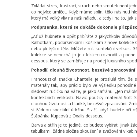
Zvládat stres, frustraci, strach nebo smutek není je
co nejvíce umlčet. Když máme splín, tělo nás nutí hl
který má velký vliv na naši náladu, a tedy i na to, jak s
Podprsenka, která se dokáže dokonale přizpůso
„Ať už hubnete a opět přibíráte z jakýchkoliv důvo
Kalhotkám, podprsenkám i košilkám z nové kolekce Cha
nebo plnějším těle. Můžete mít konfekční velikost 3
kolekce se nenechá jo-jo efektem rozhodit a padne 
dessous, který se zaměřuje na prodej luxusního spod
Pohodlí, dlouhá živostnost, bezešvé zpracování
Francouzská značka Chantelle je proslulá tím, že 
materiály tak, aby prádlo bylo ve výsledku pohodln
sledovat ručičku na váze, je jako šafránu. „Jen málo
konfekčních velikostí. Navíc použitý materiál Soft 
dlouhou životnost a hladké, bezešvé zpracování. Zmí
si žádnou speciální údržbu. Stačí, když budete př
Štěpánka Kupcová z Oxalis dessous.
Barva a střih je to jediné, co budete vybírat. Jinak
tabulkami, žádné složité zkoušení a zvažování v kabin