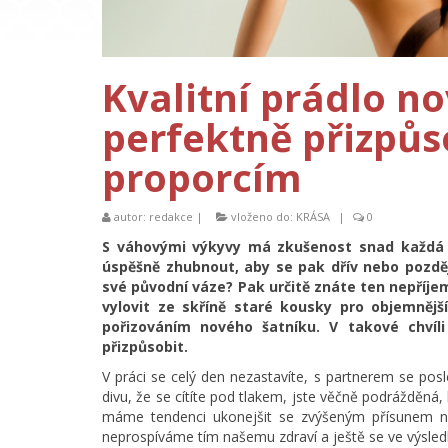
Kvalitní prádlo n
perfektně přizpů
proporcím
autor:
redakce
|
vloženo do:
KRÁSA
|
0
S váhovými výkyvy má zkušenost snad každá 
úspěšně zhubnout, aby se pak dřív nebo později
své původní váze? Pak určitě znáte ten nepříjem
vylovit ze skříně staré kousky pro objemnějš
pořizováním nového šatníku. V takové chvíl
přizpůsobit.
V práci se celý den nezastavíte, s partnerem se pos
divu, že se cítíte pod tlakem, jste věčně podrážděná,
máme tendenci ukonejšit se zvýšeným přísunem nezd
neprospíváme tím našemu zdraví a ještě se ve výsle