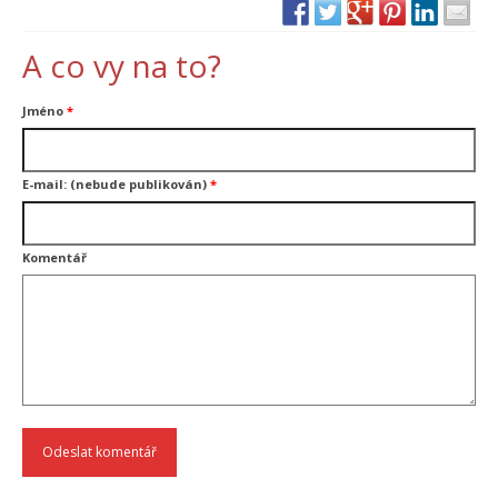
A co vy na to?
Jméno
*
E-mail: (nebude publikován)
*
Komentář