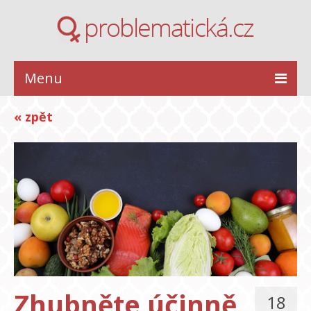
Menu
ZDRAVÍ
« zpět
KRÁSA
STYL
INSPIRACE
VZTAHY
Zhubněte účinně
18