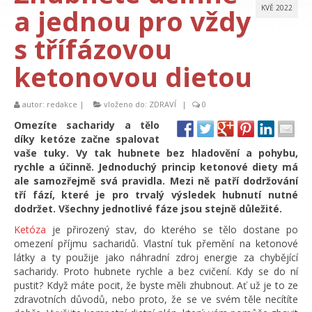
a jednou pro vždy
KVĚ 2022
s třífázovou
ketonovou dietou
autor:
redakce
|
vloženo do:
ZDRAVÍ
|
0
Omezíte sacharidy a tělo
díky ketóze začne spalovat
vaše tuky. Vy tak hubnete bez hladovění a pohybu,
rychle a účinně. Jednoduchý princip ketonové diety má
ale samozřejmě svá pravidla. Mezi ně patří dodržování
tří fází, které je pro trvalý výsledek hubnutí nutné
dodržet. Všechny jednotlivé fáze jsou stejně důležité.
Ketóza
je přirozený stav, do kterého se tělo dostane po
omezení příjmu sacharidů. Vlastní tuk přemění na ketonové
látky a ty použije jako náhradní zdroj energie za chybějící
sacharidy. Proto hubnete rychle a bez cvičení. Kdy se do ní
pustit? Když máte pocit, že byste měli zhubnout. Ať už je to ze
zdravotních důvodů, nebo proto, že se ve svém těle necítíte