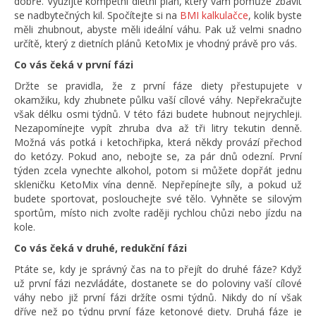
dobře. Využijte kompetní dietní plán, který vám pomůže zbavit
se nadbytečných kil. Spočítejte si na
BMI kalkulačce
, kolik byste
měli zhubnout, abyste měli ideální váhu. Pak už velmi snadno
určítě, který z dietních plánů KetoMix je vhodný právě pro vás.
Co vás čeká v první fázi
Držte se pravidla, že z první fáze diety přestupujete v
okamžiku, kdy zhubnete půlku vaší cílové váhy. Nepřekračujte
však délku osmi týdnů. V této fázi budete hubnout nejrychleji.
Nezapomínejte vypít zhruba dva až tři litry tekutin denně.
Možná vás potká i ketochřipka, která někdy provází přechod
do ketózy. Pokud ano, nebojte se, za pár dnů odezní. První
týden zcela vynechte alkohol, potom si můžete dopřát jednu
skleničku KetoMix vína denně. Nepřepínejte síly, a pokud už
budete sportovat, poslouchejte své tělo. Vyhněte se silovým
sportům, místo nich zvolte raději rychlou chůzi nebo jízdu na
kole.
Co vás čeká v druhé, redukční fázi
Ptáte se, kdy je správný čas na to přejít do druhé fáze? Když
už první fázi nezvládáte, dostanete se do poloviny vaší cílové
váhy nebo již první fázi držíte osmi týdnů. Nikdy do ní však
dříve než po týdnu první fáze ketonové diety. Druhá fáze je