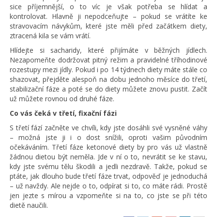
sice příjemnější, o to víc je však potřeba se hlídat a
kontrolovat. Hlavně ji nepodceňujte – pokud se vrátíte ke
stravovacím návykům, které jste měli před začátkem diety,
ztracená kila se vám vrátí.
Hlídejte si sacharidy, které přijímáte v běžných jídlech.
Nezapomeňte dodržovat pitný režim a pravidelné tříhodinové
rozestupy mezi jídly. Pokud i po 14 týdnech diety máte stále co
shazovat, přejděte alespoň na dobu jednoho měsíce do třetí,
stabilizační fáze a poté se do diety můžete znovu pustit. Začít
už můžete rovnou od druhé fáze.
Co vás čeká v třetí, fixační fázi
S třetí fází začněte ve chvíli, kdy jste dosáhli své vysněné váhy
– možná jste ji i o dost snížili, oproti vašim původním
očekáváním. Třetí fáze ketonové diety by pro vás už vlastně
žádnou dietou být neměla. Jde v ní o to, nevrátit se ke stavu,
kdy jste svému tělu škodili a jedli nezdravě. Takže, pokud se
ptáte, jak dlouho bude třetí fáze trvat, odpověď je jednoduchá
– už navždy. Ale nejde o to, odpírat si to, co máte rádi. Prostě
jen jezte s mírou a vzpomeňte si na to, co jste se při této
dietě naučili.