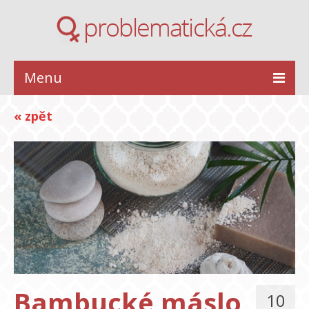
Menu
ZDRAVÍ
« zpět
KRÁSA
STYL
INSPIRACE
VZTAHY
Bambucké máslo
10