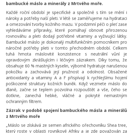
bambucké máslo a minerály z Mrtvého moře.
Každé roční období je specifické a společně s tím se mění i
nároky a potřeby naší pleti. V létě se zaměřujeme na hydrataci
a omezování tvorby kožního mazu. V podzimní péči o pleť zase
vyhledáváme přípravky, které pomáhají obnovit přirozenou
rovnováhu a pleti dodají potřebné vitaminy a vyživující látky.
Bambucké máslo je dokonalý multifunkčním pomocníkem pro
náročné potřeby pleti v tomto přechodném období. Celkem
tuhá hmota máslovité konzistence s neutrální vůní je
opravdovým zkrášlujícím i léčivým zázrakem. Díky tomu, že
obsahuje 60 % mastných kyselin, výborně hydratuje narušenou
pokožku a zachovává její pružnost a odolnost. Obsažené
antioxidanty a vitaminy A a F přispívají k rychlejšímu hojení
poškozené struktury kožních buněk. Když vezmete máslo do
dlaně, začne se teplem pozvolna rozpouštět a vše, čeho se
dotkne, zanechá hebké, vláčné a pokryté nemastným
ochranným filtrem.
Zázrak v podobě spojení bambuckého másla a minerálů
z Mrtvého moře
„Máslo se získává ze semen afrického ořechovníku Shea tree,
který roste v oblasti rovníkové Afriky a je zde považován za