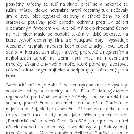
posvátný. Ořechy se suší na slunci, praží se a nakonec se
ručně hnětou, dokud nevznikne hutný rostlinný tuk. Pečovaly
jím o svou pleť egyptské královny a africké ženy ho od
starověku používají jako přírodní ochranu proti UV záření
s ochranným faktorem 4-6. A proč má tak blahodárné účinky
na naši pleť? Máslo se podobá tukům v lidské pokožce, na
které vytvoří ochranný film, ale neucpává póry,“ vysvětluje
Alexander Krajňák, manažer kosmetické značky NevO Dead
Sea SPA, která se zaměřuje na vývoj přípravků z nejstarších a
nejbohatších zdrojů na Zemi. Patří mezi ně i esenciální
minerály získané z Mrtvého moře, které pomáhají zlepšovat
celkové zdraví, regenerují pleť a podporují její přirozený jas a
krásu.
Bambucké máslo je bohaté na nenasycené mastné kyseliny,
voskové estery a vitamíny A, D, E a F. Má významné
regenerační, protizánětlivé a hojivé účinky. Hodí se pro děti, na
suchou, podrážděnou i ekzematickou pokožku. Používá se
nejen na obličej, ale i pro zpevnění kůže na krku a dekoltu, na
rozpraskané ruce a rty nebo jako účinná prevence strií.
„Bambucké máslo NevO Dead Sea SPA jsme pro maximální
účinek obohatili o kokosový, levandulový a pačuliový olej,
minerální vodu z Mrtvého moře a včelí vosk. Používá se podle