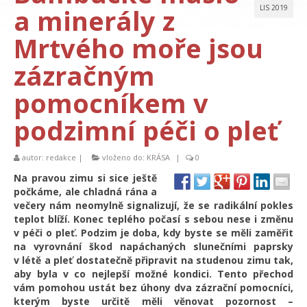
a minerály z
LIS 2019
Mrtvého moře jsou
zázračným
pomocníkem v
podzimní péči o pleť
autor:
redakce
|
vloženo do:
KRÁSA
|
0
Na pravou zimu si sice ještě
počkáme, ale chladná rána a
večery nám neomylně signalizují, že se radikální pokles
teplot blíží. Konec teplého počasí s sebou nese i změnu
v péči o pleť. Podzim je doba, kdy byste se měli zaměřit
na vyrovnání škod napáchaných slunečními paprsky
v létě a pleť dostatečně připravit na studenou zimu tak,
aby byla v co nejlepší možné kondici. Tento přechod
vám pomohou ustát bez úhony dva zázrační pomocníci,
kterým byste určitě měli věnovat pozornost –