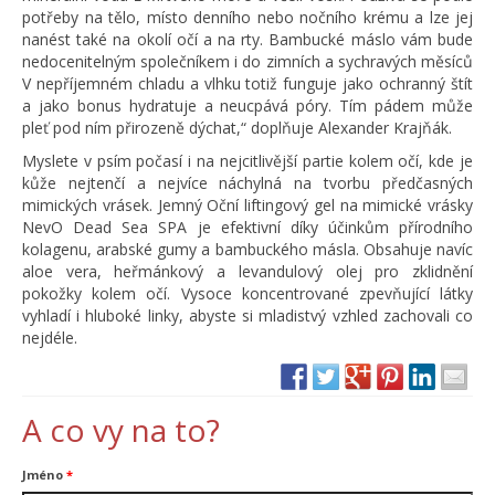
potřeby na tělo, místo denního nebo nočního krému a lze jej
nanést také na okolí očí a na rty. Bambucké máslo vám bude
nedocenitelným společníkem i do zimních a sychravých měsíců
V nepříjemném chladu a vlhku totiž funguje jako ochranný štít
a jako bonus hydratuje a neucpává póry. Tím pádem může
pleť pod ním přirozeně dýchat,“ doplňuje Alexander Krajňák.
Myslete v psím počasí i na nejcitlivější partie kolem očí, kde je
kůže nejtenčí a nejvíce náchylná na tvorbu předčasných
mimických vrásek. Jemný Oční liftingový gel na mimické vrásky
NevO Dead Sea SPA je efektivní díky účinkům přírodního
kolagenu, arabské gumy a bambuckého másla. Obsahuje navíc
aloe vera, heřmánkový a levandulový olej pro zklidnění
pokožky kolem očí. Vysoce koncentrované zpevňující látky
vyhladí i hluboké linky, abyste si mladistvý vzhled zachovali co
nejdéle.
A co vy na to?
Jméno
*