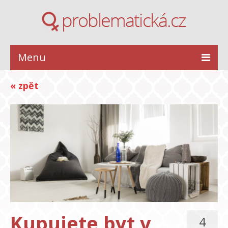
Menu
ZDRAVÍ
« zpět
KRÁSA
STYL
INSPIRACE
VZTAHY
Kupujete byt v
4