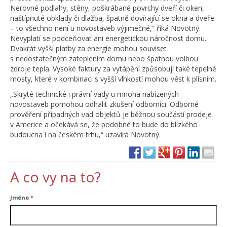
Nerovné podlahy, stěny, poškrábané povrchy dveří či oken,
naštípnuté obklady či dlažba, špatně dovírající se okna a dveře
– to všechno není u novostaveb výjimečné,“ říká Novotný.
Nevyplatí se podceňovat ani energetickou náročnost domu.
Dvakrát vyšší platby za energie mohou souviset
s nedostatečným zateplením domu nebo špatnou volbou
zdroje tepla. Vysoké faktury za vytápění způsobují také tepelné
mosty, které v kombinaci s vyšší vlhkostí mohou vést k plísním.
„Skryté technické i právní vady u mnoha nabízených
novostaveb pomohou odhalit zkušení odborníci. Odborné
prověření případných vad objektů je běžnou součástí prodeje
v Americe a očekává se, že podobné to bude do blízkého
budoucna i na českém trhu,“ uzavírá Novotný.
A co vy na to?
Jméno
*