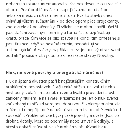
Bohemian Estates International s více než desetiletou tradicí v
oboru. „První problémy často kupující zaznamená až po
několika měsících užívání nemovitosti. Kvalitu stavby dnes
ovlivňují všichni zúčastnění – od developera přes projektanty,
zhotovitele až po úředníky. Ti všichni se mohou snažit ušetřit,
jsou tlačení závaznými termíny a tomu často uzpůsobují
kvalitu práce. Čím více se blíží stavba ke konci, tím omezenější
jsou finance. Když se nestíhá termín, nedodržují se
technologické přestávky, například mezi jednotlivými vrstvami
podlah,“ popisuje obvyklou praxi realizace stavby Novotný.
Hluk, nerovné povrchy a energetická náročnost
Hluk a špatná akustika patří k nejčastějším konstrukčním
problémům novostaveb. Stačí tenká příčka, nekvalitní nebo
nevhodný izolační materiál, mizerná kvalita provedení a byt
zahlcený hlukem je na světě. Přičemž nejde jen o hluk zvenčí
způsobený například veřejnou dopravou či kolemjdoucími, ale
může jít i o nepříjemné narušení soukromí v podobě zvuků od
sousedů. „Problematické bývají také povrchy a dveře. Jsou to
drobné detaily, které se opomněly nebo úmyslně odbyly, a
přesto dokáží způsobit velké problémy při užívání bytu.