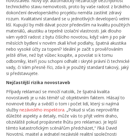
novostaveb. Nový byt automaticky nezaručuje bezchybnost
technického stavu nemovitosti, proto by vaše radost z brzkého
dokončení developerského projektu neměla zastínit zdravý
rozum. Kvalitativní standard se u jednotlivých developerů velmi
liší. Kupující by měli dávat pozor především na kvalitu použitých
materiálů, akustiku a tepelně izolační vlastnosti. Jak dlouho
vám vydrží radost z bytu čišícího novotou, když vám ji po pár
měsících bydlení v novém zkalí křivé podlahy, špatná akustika
nebo vysoké účty za topení? Ideální je začít s prověřováním
ještě dříve, než byt vůbec koupíte, a povolat si k tomu
odborníky, kteří jsou schopni odhalit i skryté právní či technické
vady, či Vám přesně říci, zda-li je použitý standard takový, jaký
si představujete.
Nejčastější rizika novostaveb
Případy reklamací se množí natolik, že špatná kvalita
novostaveb je u nás téměř už objektivním faktem. Hlásají to
novinové titulky a svědčí o tom i počet lidí, který si najímá
služby
nezávislého inspektora
. „Pokud si včas neprověříte
důležité aspekty a detaily, může vás to přijít velmi draho,
obzvláště pokud propásnete lhůtu pro reklamaci. Je lepší
těmto katastrofickým scénářům předcházet,“ říká David
Novotný, majitel a jednatel nezávislé realitní společnosti