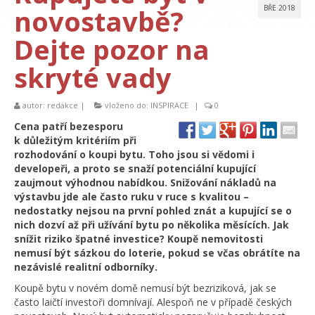
novostavbě?
BŘE 2018
Dejte pozor na
skryté vady
autor:
redakce
|
vloženo do:
INSPIRACE
|
0
Cena patří bezesporu
k důležitým kritériím při
rozhodování o koupi bytu. Toho jsou si vědomi i
developeři, a proto se snaží potenciální kupující
zaujmout výhodnou nabídkou. Snižování nákladů na
výstavbu jde ale často ruku v ruce s kvalitou –
nedostatky nejsou na první pohled znát a kupující se o
nich dozví až při užívání bytu po několika měsících. Jak
snížit riziko špatné investice? Koupě nemovitosti
nemusí být sázkou do loterie, pokud se včas obrátíte na
nezávislé realitní odborníky.
Koupě bytu v novém domě nemusí být bezriziková, jak se
často laičtí investoři domnívají. Alespoň ne v případě českých