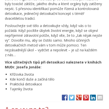
byly toxické zátěže, jakého druhu a které orgány byly zatíženy
nejvíc. S přesnou identifikací pomůže řízená a kontrolovaná
detoxikace, jedinečný detoxikační koncept s téměř
dvacetiletou tradicí.
Poslouchejte své tělo a detoxikujte vždy, když vás o to
požádá. Když pocítíte úbytek životní energie, když se objeví
nepříjemné zdravotní potíže, když víte, že to „tak nějak nejste
vy“. Dovolte mu, aby se čistilo samo. Mnoho účinných
detoxikačních metod vám v tom může pomoci. Ten
nejzásadnější úkol – vydržet a nepolevit – je už na každém
z nás…
Více užitečných tipů při detoxikaci naleznete v knihách
MUDr. Josefa Jonáše:
Křížovka života
Kde končí duše a začíná tělo
Praktická detoxikace
Tajenky života