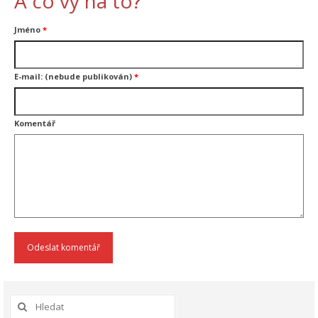
A co vy na to?
Jméno
*
E-mail: (nebude publikován)
*
Komentář