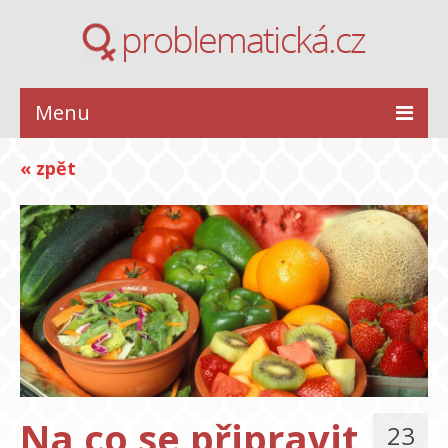
Menu
ZDRAVÍ
« zpět
KRÁSA
STYL
INSPIRACE
VZTAHY
Na co se připravit
23