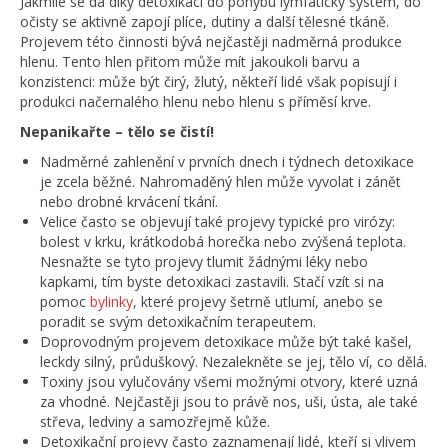
Jakmile se dá díky detoxikaci do pohybu lymfatický systém, do
očisty se aktivně zapojí plíce, dutiny a další tělesné tkáně.
Projevem této činnosti bývá nejčastěji nadměrná produkce
hlenu. Tento hlen přitom může mít jakoukoli barvu a
konzistenci: může být čirý, žlutý, někteří lidé však popisují i
produkci načernalého hlenu nebo hlenu s příměsí krve.
Nepanikařte – tělo se čistí!
Nadměrné zahlenění v prvních dnech i týdnech detoxikace
je zcela běžné. Nahromaděný hlen může vyvolat i zánět
nebo drobné krvácení tkání.
Velice často se objevují také projevy typické pro virózy:
bolest v krku, krátkodobá horečka nebo zvýšená teplota.
Nesnažte se tyto projevy tlumit žádnými léky nebo
kapkami, tím byste detoxikaci zastavili. Stačí vzít si na
pomoc
bylinky
, které projevy šetrně utlumí, anebo se
poradit se svým detoxikačním terapeutem.
Doprovodným projevem detoxikace může být také kašel,
leckdy silný, průduškový. Nezalekněte se jej, tělo ví, co dělá.
Toxiny jsou vylučovány všemi možnými otvory, které uzná
za vhodné. Nejčastěji jsou to právě nos, uši, ústa, ale také
střeva, ledviny a samozřejmě kůže.
Detoxikační projevy často zaznamenají lidé, kteří si vlivem