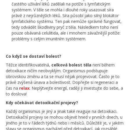
častého užívání léků zadělali na potíže s lymfatickým
systémem. V těle se mohla i dlouhé roky usazovat síra
právě z nejrůznějších léků. Síra působí jako silný blokátor
lymfatického systému. Ten pak nemůže správně fungovat,
tedy odvádět škodliviny pryč z těla. Následkem toho není
pouze obávaná celulitida, ale i mnohem závažnější potíže:
problémy s celým imunitním systémem.
Co když se dostaví bolest?
Těžce identifikovatelná,
celková bolest těla
není během
detoxikace ničím neobvyklým. Organismus podstupuje
obrovskou změnu a ta se musí nějak projevovat. Často je to
právě zvýšená únava a bolestivost. Dopřejte si regeneraci a
čas na
relax
. Neplýtvejte energií, raději ji investujte do sebe, a
to doslova!
Kdy očekávat detoxikační projevy?
Každý organismus je jiný a jinak také reaguje na detoxikaci.
Detoxikační projevy se mohou objevit hned v prvních dnech, u
jiného je to v řádech týdnů nebo i měsíců. Důležité je, v jakém
stavu se organismus nacházel před detoxikací, jak rozsáhlé