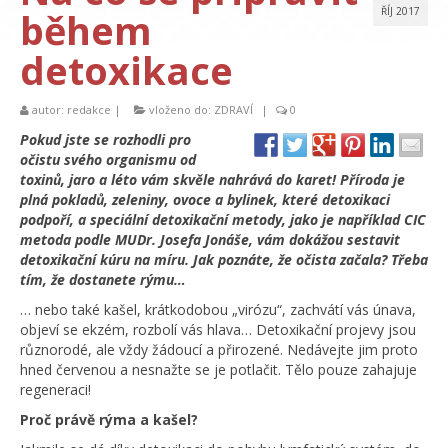
během
ŘÍJ 2017
detoxikace
autor:
redakce
|
vloženo do:
ZDRAVÍ
|
0
Pokud jste se rozhodli pro
očistu svého organismu od
toxinů, jaro a léto vám skvěle nahrává do karet! Příroda je
plná pokladů, zeleniny, ovoce a bylinek, které detoxikaci
podpoří, a speciální detoxikační metody, jako je například CIC
metoda podle MUDr. Josefa Jonáše, vám dokážou sestavit
detoxikační kúru na míru. Jak poznáte, že očista začala? Třeba
tím, že dostanete rýmu…
… nebo také kašel, krátkodobou „virózu“, zachvátí vás únava,
objeví se ekzém, rozbolí vás hlava… Detoxikační projevy jsou
různorodé, ale vždy žádoucí a přirozené. Nedávejte jim proto
hned červenou a nesnažte se je potlačit. Tělo pouze zahajuje
regeneraci!
Proč právě rýma a kašel?