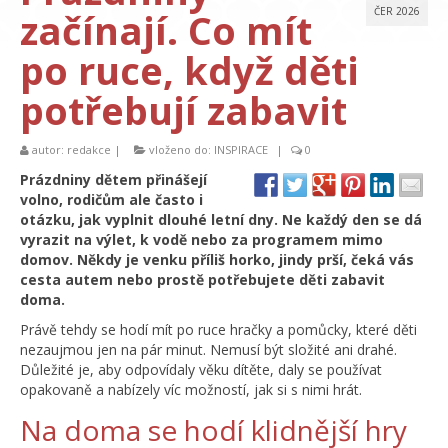
začínají. Co mít
ČER 2026
po ruce, když děti
potřebují zabavit
autor:
redakce
|
vloženo do:
INSPIRACE
|
0
Prázdniny dětem přinášejí
volno, rodičům ale často i
otázku, jak vyplnit dlouhé letní dny. Ne každý den se dá
vyrazit na výlet, k vodě nebo za programem mimo
domov. Někdy je venku příliš horko, jindy prší, čeká vás
cesta autem nebo prostě potřebujete děti zabavit
doma.
Právě tehdy se hodí mít po ruce hračky a pomůcky, které děti
nezaujmou jen na pár minut. Nemusí být složité ani drahé.
Důležité je, aby odpovídaly věku dítěte, daly se používat
opakovaně a nabízely víc možností, jak si s nimi hrát.
Na doma se hodí klidnější hry