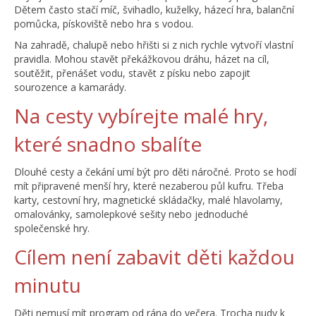
Dětem často stačí míč, švihadlo, kuželky, házecí hra, balanční
pomůcka, pískoviště nebo hra s vodou.
Na zahradě, chalupě nebo hřišti si z nich rychle vytvoří vlastní
pravidla. Mohou stavět překážkovou dráhu, házet na cíl,
soutěžit, přenášet vodu, stavět z písku nebo zapojit
sourozence a kamarády.
Na cesty vybírejte malé hry,
které snadno sbalíte
Dlouhé cesty a čekání umí být pro děti náročné. Proto se hodí
mít připravené menší hry, které nezaberou půl kufru. Třeba
karty, cestovní hry, magnetické skládačky, malé hlavolamy,
omalovánky, samolepkové sešity nebo jednoduché
společenské hry.
Cílem není zabavit děti každou
minutu
Děti nemusí mít program od rána do večera. Trocha nudy k