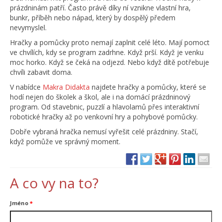
prázdninám patří. Často právě díky ní vznikne vlastní hra,
bunkr, příběh nebo nápad, který by dospělý předem
nevymyslel.
Hračky a pomůcky proto nemají zaplnit celé léto. Mají pomoct
ve chvílích, kdy se program zadrhne. Když prší. Když je venku
moc horko. Když se čeká na odjezd. Nebo když dítě potřebuje
chvíli zabavit doma.
V nabídce
Makra Didakta
najdete hračky a pomůcky, které se
hodí nejen do školek a škol, ale i na domácí prázdninový
program. Od stavebnic, puzzlí a hlavolamů přes interaktivní
robotické hračky až po venkovní hry a pohybové pomůcky.
Dobře vybraná hračka nemusí vyřešit celé prázdniny. Stačí,
když pomůže ve správný moment.
A co vy na to?
Jméno
*