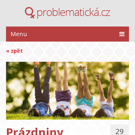
Menu
ZDRAVÍ
« zpět
KRÁSA
STYL
INSPIRACE
VZTAHY
Prázdniny
29