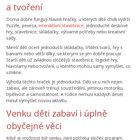
a tvoření
Doma dobře fungují hlavně hračky, u kterých dítě chvíli vydrží.
Puzzle, pexesa,
interaktivní stavebnice
, jednoduché deskové
hry, stavebnice, skládačky, výtvarné potřeby nebo kreativní
sady.
Menší děti ocení jednodušší skládačky, třídění tvarů, hry s
barvami nebo větší dílky, se kterými se jim dobře pracuje.
Starší děti už zvládnou složitější stavebnice, logické hry,
hlavolamy nebo tvoření, u kterého mohou samy vymýšlet, co
vznikne.
Výhoda těchto hraček je jednoduchá. Děti se u nich nejen
zabaví, ale zároveň trénují soustředění, jemnou motoriku,
trpělivost a samostatnost. A rodiče nemusí každých deset
minut vymýšlet novou aktivitu.
Venku děti zabaví i úplně
obyčejné věci
Když je možnost být venku, není potřeba složitý program.