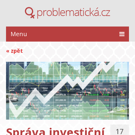
Menu
ZDRAVÍ
« zpět
KRÁSA
STYL
INSPIRACE
VZTAHY
Správa investiční
17