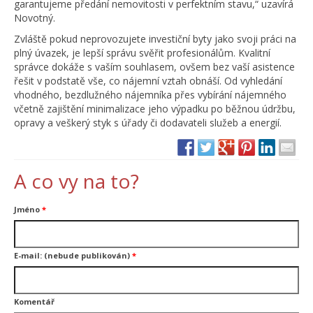
garantujeme předání nemovitosti v perfektním stavu,“ uzavírá
Novotný.
Zvláště pokud neprovozujete investiční byty jako svoji práci na
plný úvazek, je lepší správu svěřit profesionálům. Kvalitní
správce dokáže s vaším souhlasem, ovšem bez vaší asistence
řešit v podstatě vše, co nájemní vztah obnáší. Od vyhledání
vhodného, bezdlužného nájemníka přes vybírání nájemného
včetně zajištění minimalizace jeho výpadku po běžnou údržbu,
opravy a veškerý styk s úřady či dodavateli služeb a energií.
A co vy na to?
Jméno
*
E-mail: (nebude publikován)
*
Komentář