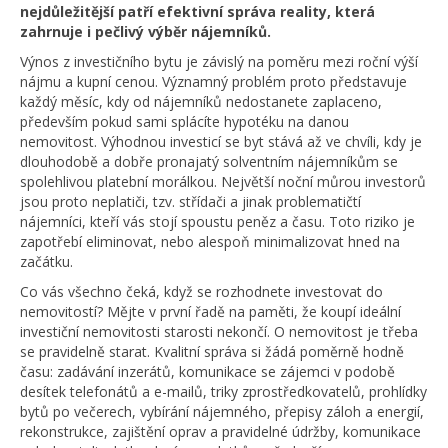
nejdůležitější patří efektivní správa reality, která
zahrnuje i pečlivý výběr nájemníků.
Výnos z investičního bytu je závislý na poměru mezi roční výší
nájmu a kupní cenou. Významný problém proto představuje
každý měsíc, kdy od nájemníků nedostanete zaplaceno,
především pokud sami splácíte hypotéku na danou
nemovitost. Výhodnou investicí se byt stává až ve chvíli, kdy je
dlouhodobě a dobře pronajatý solventním nájemníkům se
spolehlivou platební morálkou. Největší noční můrou investorů
jsou proto neplatiči, tzv. střídači a jinak problematičtí
nájemníci, kteří vás stojí spoustu peněz a času. Toto riziko je
zapotřebí eliminovat, nebo alespoň minimalizovat hned na
začátku.
Co vás všechno čeká, když se rozhodnete investovat do
nemovitostí? Mějte v první řadě na paměti, že koupí ideální
investiční nemovitosti starosti nekončí. O nemovitost je třeba
se pravidelně starat. Kvalitní správa si žádá poměrně hodně
času: zadávání inzerátů, komunikace se zájemci v podobě
desítek telefonátů a e-mailů, triky zprostředkovatelů, prohlídky
bytů po večerech, vybírání nájemného, přepisy záloh a energií,
rekonstrukce, zajištění oprav a pravidelné údržby, komunikace