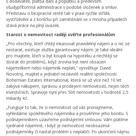
s dodavateli, platba daní a poplatků a především
všudypřítomná administrace v podobě složenek a smluv.
Představu o bezpracné rentě tak v praxi rychle střídá
vystřízlivění a z koníčku při zaměstnání se v mnoha případech
stává práce na plný úvazek.
Starost o nemovitost raději svěřte profesionálům
„Pro všechny, kteří chtějí inkasovat pravidelný nájem a o nic se
nestarat, existuje služba garantovaný nájem. Je také ideální
pro majitele, kteří si byt koupili na hypotéku a nechtějí se
dostat do problémů, když zrovna byt není obsazen
nájemníkem nebo nájemník neplatí,“ vysvětluje David
Novotný, majitel a jednatel nezávislé realitní společnosti
Bohemian Estates International, která se už více než 10 let
zabývá nákupem, správou a prodejem nemovitostí, nejen těch
investičních. Spravuje nyní přes 500 nemovitostí v hodnotě 2,5
miliardy Kč.
„Funguje to tak, že si nemovitost od vás pronajmeme,
vyhledáme spolehlivého nájemníka a prověříme jeho bonitu. S
podnájemníkem uzavřeme podnájemní smlouvu. Vám platíme
sjednané nájemné, i když je nemovitost neobsazená
podnájemníky či nastal problém s neplatiči. Po ukončení nájmu