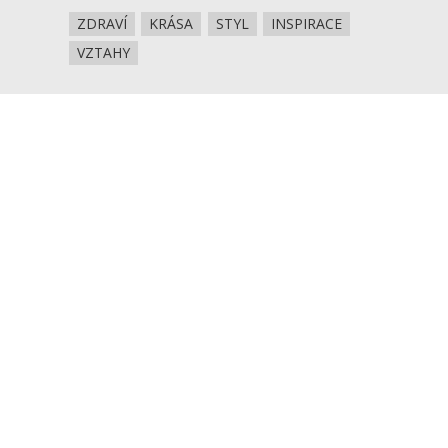
ZDRAVÍ
KRÁSA
STYL
INSPIRACE
VZTAHY