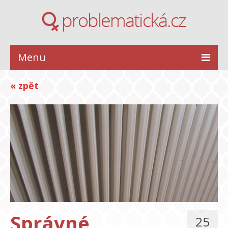
Menu
ZDRAVÍ
« zpět
KRÁSA
STYL
INSPIRACE
VZTAHY
Správné
25