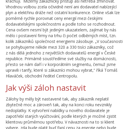
krachují. Mizerný zákaznický přístup asi netřeba zmiňovat.
Vhodnou volbou zcela očividně není ani dodavatel nabízející
plyn a elektřinu dráže než ostatní konkurence. Online však lze
poměrně rychle porovnat ceny energií mezi českými
dodavatelskými společnostmi a podle toho se rozhodnout.
Cena ovšem nesmí být jediným ukazatelem, zajímat by nás
mělo i postavení firmy na trhu či počet odběrných míst, tzn.
kolik zákazníků společnost energiemi zásobuje. „V současnosti
se pohybujeme někde mezi 320 a 330 tisíci zákazníky, což
z nás dělá jednoho z největších dodavatelů energií v České
republice. Primárně soustředíme své služby na domácnosti,
přesto se nám daří i v korporátním segmentu, čemuž jsme
upravili i tarify, které si zákazníci mohou vybrat,“ říká Tomáš
Hlaváček, obchodní ředitel Centropolu.
Jak výši záloh nastavit
Zálohy by měly být nastavené tak, aby zákazník neplatil
zbytečně moc a zároveň tak, aby na konci roku nevznikly
nedoplatky. K vytvoření nabídky u nového dodavatele je
zapotřebí starých vyúčtování, podle kterých je možné zjistit
klientovu průměrnou spotřebu. V návaznosti na to si klient
vybere, zda bude platit buď fixní cenu za energie nebo bude