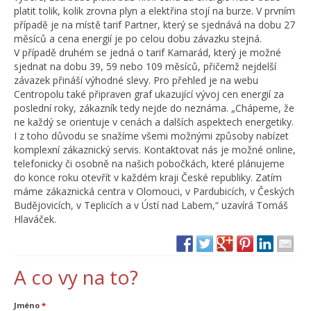
platit tolik, kolik zrovna plyn a elektřina stojí na burze. V prvním
případě je na místě tarif Partner, který se sjednává na dobu 27
měsíců a cena energií je po celou dobu závazku stejná.
V případě druhém se jedná o tarif Kamarád, který je možné
sjednat na dobu 39, 59 nebo 109 měsíců, přičemž nejdelší
závazek přináší výhodné slevy. Pro přehled je na webu
Centropolu také připraven graf ukazující vývoj cen energií za
poslední roky, zákazník tedy nejde do neznáma. „Chápeme, že
ne každý se orientuje v cenách a dalších aspektech energetiky.
I z toho důvodu se snažíme všemi možnými způsoby nabízet
komplexní zákaznický servis. Kontaktovat nás je možné online,
telefonicky či osobně na našich pobočkách, které plánujeme
do konce roku otevřít v každém kraji České republiky. Zatím
máme zákaznická centra v Olomouci, v Pardubicích, v Českých
Budějovicích, v Teplicích a v Ústí nad Labem,“ uzavírá Tomáš
Hlaváček.
A co vy na to?
Jméno
*