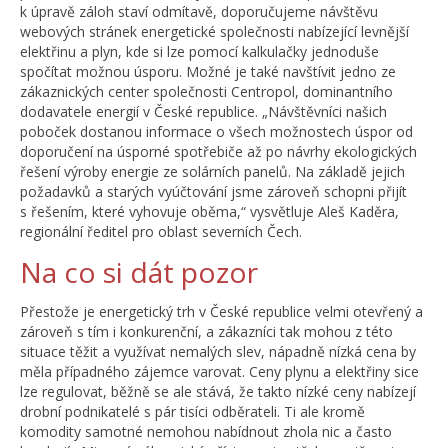
k úpravě záloh staví odmítavě, doporučujeme návštěvu
webových stránek energetické společnosti nabízející levnější
elektřinu a plyn, kde si lze pomocí kalkulačky jednoduše
spočítat možnou úsporu. Možné je také navštívit jedno ze
zákaznických center společnosti Centropol, dominantního
dodavatele energií v České republice. „Návštěvníci našich
poboček dostanou informace o všech možnostech úspor od
doporučení na úsporné spotřebiče až po návrhy ekologických
řešení výroby energie ze solárních panelů. Na základě jejich
požadavků a starých vyúčtování jsme zároveň schopni přijít
s řešením, které vyhovuje oběma,“ vysvětluje Aleš Kaděra,
regionální ředitel pro oblast severních Čech.
Na co si dát pozor
Přestože je energetický trh v České republice velmi otevřený a
zároveň s tím i konkurenční, a zákazníci tak mohou z této
situace těžit a využívat nemalých slev, nápadně nízká cena by
měla případného zájemce varovat. Ceny plynu a elektřiny sice
lze regulovat, běžně se ale stává, že takto nízké ceny nabízejí
drobní podnikatelé s pár tisíci odběrateli. Ti ale kromě
komodity samotné nemohou nabídnout zhola nic a často