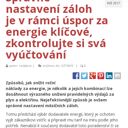
nastavení záloh
KVĚ 2017
je v rámci úspor za
energie klíčové,
zkontrolujte si svá
vyúčtování
autor:
redakce
|
vloženo do:
VZTAHY
|
0
Způsobů, jak snížit roční
náklady za energie, je několik a jejich kombinací lze
dosáhnout výrazného snížení pravidelných výdajů za
plyn a elektřinu. Nejefektivnější způsob je ovšem
správné nastavení měsíčních záloh.
Tomu předchází výběr dodavatele energií, který je ochoten
vyjít zákazníkovi vstříc a připravit mu tarif na míru podle jeho
potřeb. Nenabízí-li současný dodavatel toto poradenství či se