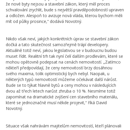
že nové byty nejsou a stavební zákon, který měl proces
schvalování zrychlit, bude s největší pravděpodobností upraven
a odložen. Alespoň to avizuje nová vláda, kterou bychom měli
mít od půlky prosince,“ dodává Novotný.
Nikdo však neví, jakých konkrétních úprav se stavební zákon
dočká a tato skutečnost samozřejmě trápí developery.
Aktuálně totiž neví, jakou legislativou se v budoucnu budou
muset řídit. Realitní trh tak nyní čelí dalším prodlevám, které se
mohou opětovně podepsat na cenách nemovitostí. „Zatímco
někteří předpovídají, že ceny nemovitostí brzy dosáhnou
svého maxima, tolik optimistický bych nebyl. Naopak, u
některých typů nemovitostí můžeme očekávat další nárůst.
Bude se to týkat hlavně bytů a ceny mohou v následujících
dvou až třech letech narůst zhruba o 10 %. Nesmíme totiž
zapomínat na dramatické zvýšení cen stavebního materiálu,
které se jednoznačně musí někde projevit,“ říká David
Novotný.
Situace však nahrávám majitelům nemovitostí, kteří plánovali