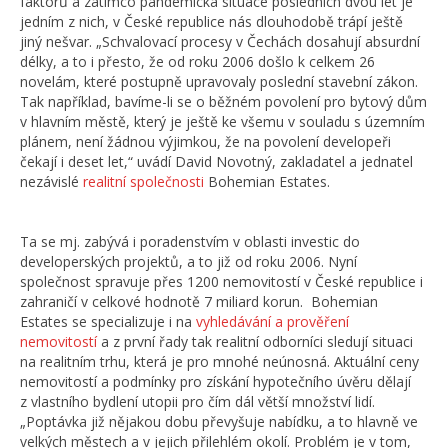
faktorů a zatímco pandemická situace posledních dvou let je
jedním z nich, v České republice nás dlouhodobě trápí ještě
jiný nešvar. „Schvalovací procesy v Čechách dosahují absurdní
délky, a to i přesto, že od roku 2006 došlo k celkem 26
novelám, které postupně upravovaly poslední stavební zákon.
Tak například, bavíme-li se o běžném povolení pro bytový dům
v hlavním městě, který je ještě ke všemu v souladu s územním
plánem, není žádnou výjimkou, že na povolení developeři
čekají i deset let,“ uvádí David Novotný, zakladatel a jednatel
nezávislé
realitní společnosti
Bohemian Estates.
Ta se mj. zabývá i poradenstvím v oblasti investic do
developerských projektů, a to již od roku 2006. Nyní
společnost spravuje přes 1200 nemovitostí v České republice i
zahraničí v celkové hodnotě 7 miliard korun. Bohemian
Estates se specializuje i na
vyhledávání a prověření
nemovitostí
a z první řady tak realitní odborníci sledují situaci
na realitním trhu, která je pro mnohé neúnosná. Aktuální ceny
nemovitostí a podmínky pro získání hypotečního úvěru dělají
z vlastního bydlení utopii pro čím dál větší množství lidí.
„Poptávka již nějakou dobu převyšuje nabídku, a to hlavně ve
velkých městech a v jejich přilehlém okolí. Problém je v tom,