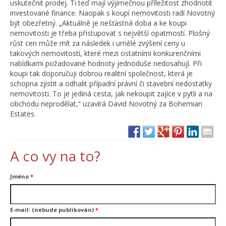
uskutečnit prodej. Ti teď mají výjimečnou příležitost zhodnotit
investované finance. Naopak s koupí nemovitosti radí Novotný
být obezřetný. „Aktuálně je nešťastná doba a ke koupi
nemovitosti je třeba přistupovat s největší opatrností. Plošný
růst cen může mít za následek i umělé zvýšení ceny u
takových nemovitostí, které mezi ostatními konkurenčními
nabídkami požadované hodnoty jednoduše nedosahují. Při
koupi tak doporučuji dobrou realitní společnost, která je
schopna zjistit a odhalit případní právní či stavební nedostatky
nemovitosti. To je jediná cesta, jak nekoupit zajíce v pytli a na
obchodu neprodělat,“ uzavírá David Novotný za Bohemian
Estates.
A co vy na to?
Jméno
*
E-mail: (nebude publikován)
*