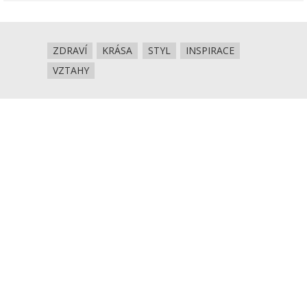
ZDRAVÍ
KRÁSA
STYL
INSPIRACE
VZTAHY