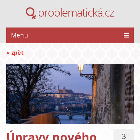
Menu
ZDRAVÍ
« zpět
KRÁSA
STYL
INSPIRACE
VZTAHY
Úpravy nového
3