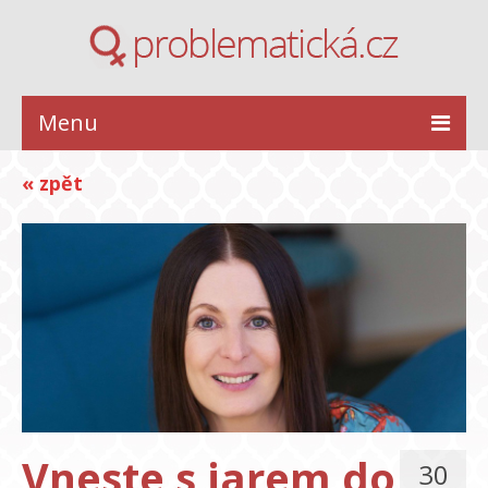
Menu
ZDRAVÍ
« zpět
KRÁSA
STYL
INSPIRACE
VZTAHY
Vneste s jarem do
30