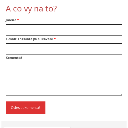
A co vy na to?
Jméno
*
E-mail: (nebude publikován)
*
Komentář