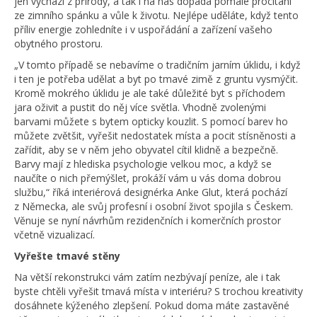
jen vychází z přírody, a tak i na nás dopadá pomalé procitání
ze zimního spánku a vůle k životu. Nejlépe uděláte, když tento
příliv energie zohledníte i v uspořádání a zařízení vašeho
obytného prostoru.
„V tomto případě se nebavíme o tradičním jarním úklidu, i když
i ten je potřeba udělat a byt po tmavé zimě z gruntu vysmýčit.
Kromě mokrého úklidu je ale také důležité byt s příchodem
jara oživit a pustit do něj více světla. Vhodně zvolenými
barvami můžete s bytem opticky kouzlit. S pomocí barev ho
můžete zvětšit, vyřešit nedostatek místa a pocit stísněnosti a
zařídit, aby se v něm jeho obyvatel cítil klidně a bezpečně.
Barvy mají z hlediska psychologie velkou moc, a když se
naučíte o nich přemýšlet, prokáží vám u vás doma dobrou
službu,“ říká interiérová designérka Anke Glut, která pochází
z Německa, ale svůj profesní i osobní život spojila s Českem.
Věnuje se nyní návrhům rezidenčních i komerčních prostor
včetně vizualizací.
Vyřešte tmavé stěny
Na větší rekonstrukci vám zatím nezbývají peníze, ale i tak
byste chtěli vyřešit tmavá místa v interiéru? S trochou kreativity
dosáhnete kýženého zlepšení. Pokud doma máte zastavěné