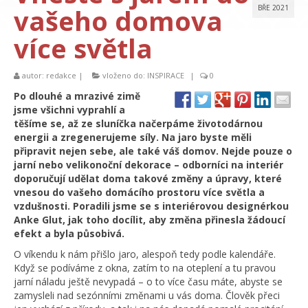
vašeho domova
BŘE 2021
více světla
autor:
redakce
|
vloženo do:
INSPIRACE
|
0
Po dlouhé a mrazivé zimě
jsme všichni vyprahlí a
těšíme se, až ze sluníčka načerpáme životodárnou
energii a zregenerujeme síly. Na jaro byste měli
připravit nejen sebe, ale také váš domov. Nejde pouze o
jarní nebo velikonoční dekorace – odborníci na interiér
doporučují udělat doma takové změny a úpravy, které
vnesou do vašeho domácího prostoru více světla a
vzdušnosti. Poradili jsme se s interiérovou designérkou
Anke Glut, jak toho docílit, aby změna přinesla žádoucí
efekt a byla působivá.
O víkendu k nám přišlo jaro, alespoň tedy podle kalendáře.
Když se podíváme z okna, zatím to na oteplení a tu pravou
jarní náladu ještě nevypadá – o to více času máte, abyste se
zamysleli nad sezónními změnami u vás doma. Člověk přeci