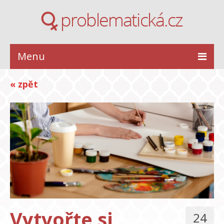
Menu
ZDRAVÍ
« zpět
KRÁSA
STYL
INSPIRACE
VZTAHY
Vytvořte si
24