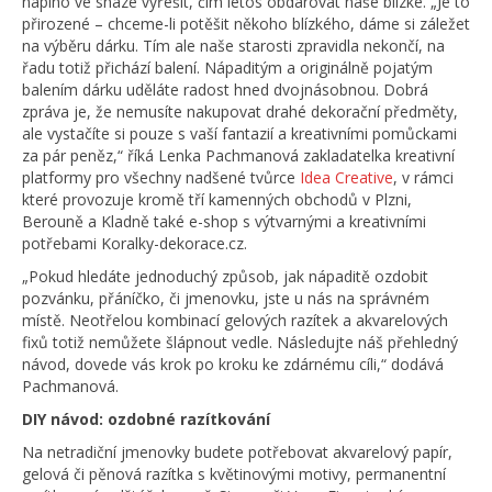
naplno ve snaze vyřešit, čím letos obdarovat naše blízké. „Je to
přirozené – chceme-li potěšit někoho blízkého, dáme si záležet
na výběru dárku. Tím ale naše starosti zpravidla nekončí, na
řadu totiž přichází balení. Nápaditým a originálně pojatým
balením dárku uděláte radost hned dvojnásobnou. Dobrá
zpráva je, že nemusíte nakupovat drahé dekorační předměty,
ale vystačíte si pouze s vaší fantazií a kreativními pomůckami
za pár peněz,“ říká Lenka Pachmanová zakladatelka kreativní
platformy pro všechny nadšené tvůrce
Idea Creative
, v rámci
které provozuje kromě tří kamenných obchodů v Plzni,
Berouně a Kladně také e-shop s výtvarnými a kreativními
potřebami Koralky-dekorace.cz.
„Pokud hledáte jednoduchý způsob, jak nápaditě ozdobit
pozvánku, přáníčko, či jmenovku, jste u nás na správném
místě. Neotřelou kombinací gelových razítek a akvarelových
fixů totiž nemůžete šlápnout vedle. Následujte náš přehledný
návod, dovede vás krok po kroku ke zdárnému cíli,“ dodává
Pachmanová.
DIY návod: ozdobné razítkování
Na netradiční jmenovky budete potřebovat akvarelový papír,
gelová či pěnová razítka s květinovými motivy, permanentní