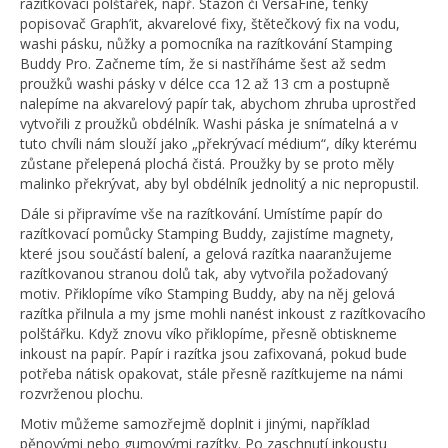
razítkovací polštářek, např. Stazon či VersaFine, tenký
popisovač Graph’it, akvarelové fixy, štětečkový fix na vodu,
washi pásku, nůžky a pomocníka na razítkování Stamping
Buddy Pro. Začneme tím, že si nastříháme šest až sedm
proužků washi pásky v délce cca 12 až 13 cm a postupně
nalepíme na akvarelový papír tak, abychom zhruba uprostřed
vytvořili z proužků obdélník. Washi páska je snímatelná a v
tuto chvíli nám slouží jako „překrývací médium“, díky kterému
zůstane přelepená plochá čistá. Proužky by se proto měly
malinko překrývat, aby byl obdélník jednolitý a nic nepropustil.
Dále si připravíme vše na razítkování. Umístíme papír do
razítkovací pomůcky Stamping Buddy, zajistíme magnety,
které jsou součástí balení, a gelová razítka naaranžujeme
razítkovanou stranou dolů tak, aby vytvořila požadovaný
motiv. Přiklopíme víko Stamping Buddy, aby na něj gelová
razítka přilnula a my jsme mohli nanést inkoust z razítkovacího
polštářku. Když znovu víko přiklopíme, přesně obtiskneme
inkoust na papír. Papír i razítka jsou zafixovaná, pokud bude
potřeba nátisk opakovat, stále přesně razítkujeme na námi
rozvrženou plochu.
Motiv můžeme samozřejmě doplnit i jinými, například
pěnovými nebo gumovými razítky. Po zaschnutí inkoustu