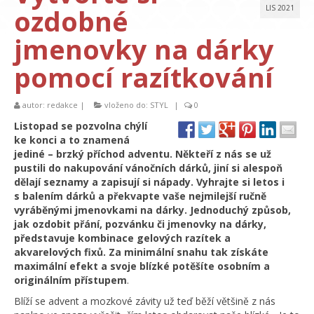
ozdobné
LIS 2021
jmenovky na dárky
pomocí razítkování
autor:
redakce
|
vloženo do:
STYL
|
0
Listopad se pozvolna chýlí
ke konci a to znamená
jediné – brzký příchod adventu. Někteří z nás se už
pustili do nakupování vánočních dárků, jiní si alespoň
dělají seznamy a zapisují si nápady. Vyhrajte si letos i
s balením dárků a překvapte vaše nejmilejší ručně
vyráběnými jmenovkami na dárky. Jednoduchý způsob,
jak ozdobit přání, pozvánku či jmenovky na dárky,
představuje kombinace gelových razítek a
akvarelových fixů. Za minimální snahu tak získáte
maximální efekt a svoje blízké potěšíte osobním a
originálním přístupem
.
Blíží se advent a mozkové závity už teď běží většině z nás