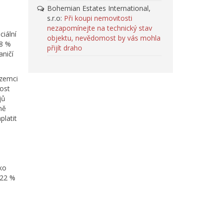
Bohemian Estates International,
s.r.o
:
Při koupi nemovitosti
nezapomínejte na technický stav
ciální
objektu, nevědomost by vás mohla
18 %
přijít draho
aničí
ozemci
nost
jů
mě
platit
ako
 22 %