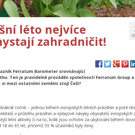
šní léto nejvíce
hystají zahradničit!
ČE
tazník Ferratum Barometer srovnávající
u. Ten je pravidelně prováděn společností Ferratum Group a 
k si mezi ostatními zeměmi stojí Češi?
dvakrát ročně – jednou během evropských letních prázdnin a poté tě
řebitelů v průběhu prázdnin a výdajové návyky obyvatelů evropských 
jší letní aktivity či na to, kolik jsou ochotni za ubytování během dov
d 18 do 65 let, přičemž 55 % účastníků byly ženy.