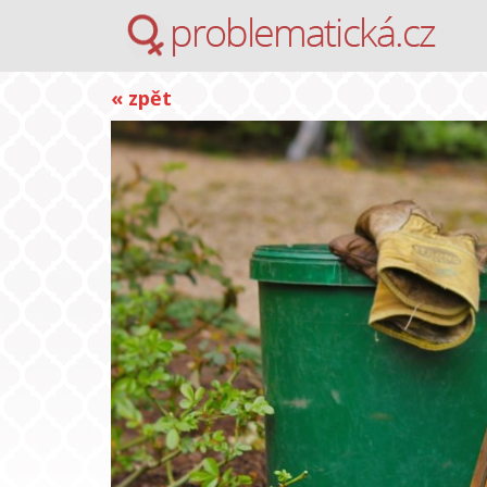
« zpět