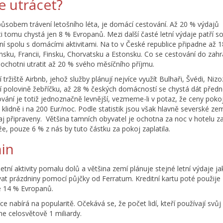
e utrácet?
působem trávení letošního léta, je domácí cestování. Až 20 % výdajů
 tomu chystá jen 8 % Evropanů. Mezi další časté letní výdaje patří so
čení spolu s domácími aktivitami. Na to v České republice připadne až 
sku, Francii, Finsku, Chorvatsku a Estonsku. Co se cestování do zahr
 ochotni utratit až 20 % svého měsíčního příjmu.
í tržiště Airbnb, jehož služby plánují nejvíce využít Bulhaři, Švédi, Niz
ní polovině žebříčku, až 28 % českých domácností se chystá dát před
ání je totiž jednoznačně levnější, vezmeme-li v potaz, že ceny poko
klidně i na 200 Eur/noc. Podle statistik jsou však hlavně severské ze
 připraveny. Většina tamních obyvatel je ochotna za noc v hotelu za
e, pouze 6 % z nás by tuto částku za pokoj zaplatila.
nin
etní aktivity pomalu dolů a většina zemí plánuje stejné letní výdaje j
at prázdniny pomocí půjčky od Ferratum. Kreditní kartu poté použije
ze 14 % Evropanů.
ce nabírá na popularitě. Očekává se, že počet lidí, kteří používají svůj
e celosvětově 1 miliardy.