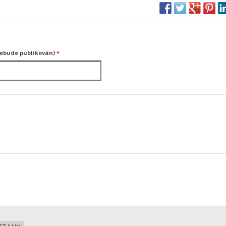
nebude publikován)
*