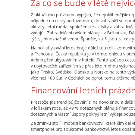
Za co se bude v létě nejvíc
Z aktuálního průzkumu vyplývá, že nejoblíbenějším z
připadne na cesty po tuzemsku, do zahraničí se oproti
aktivity, letní móda, společenské aktivity a zahradni
výdajů. Zahradničení ovšem plánují i v Bulharsku, Dán
týče, jednoznačně vedou Španělé, kteří jsou za cesty
Na poli ubytování letos hraje důležitou roli i komunitn
a Francouzi. Česká republika je v tomto ohledu v prv
Airbnb před ubytováním v hotelu. Tento způsob cestov
v ubytovacích zařízeních se přes léto mohou vyšplhat 
jako Finsko, Švédsko, Dánsko a Norsko na tento výdaj
více než 100 Eur. V Čechách se oproti tomu držíme níž
Financování letních prázd
Přestože jde trend půjčování si na dovolenou a další l
v loňském roce, až 49 % dotázaných plánuje financov
dotázaných a vlastní úspory pokryjí letní výdaje pou
Za zmínku stojí i mobilní bankovnictví, které čím dál ví
smartphone pro soukromé bankovnictví, letos dosáhn