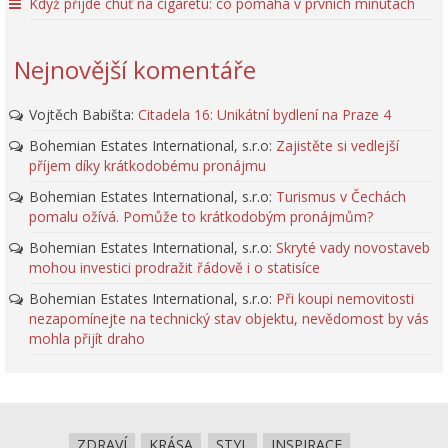
Když přijde chuť na cigaretu: co pomáhá v prvních minutách
Nejnovější komentáře
Vojtěch Babišta
:
Citadela 16: Unikátní bydlení na Praze 4
Bohemian Estates International, s.r.o
:
Zajistěte si vedlejší
příjem díky krátkodobému pronájmu
Bohemian Estates International, s.r.o
:
Turismus v Čechách
pomalu ožívá. Pomůže to krátkodobým pronájmům?
Bohemian Estates International, s.r.o
:
Skryté vady novostaveb
mohou investici prodražit řádově i o statisíce
Bohemian Estates International, s.r.o
:
Při koupi nemovitosti
nezapomínejte na technický stav objektu, nevědomost by vás
mohla přijít draho
ZDRAVÍ
KRÁSA
STYL
INSPIRACE