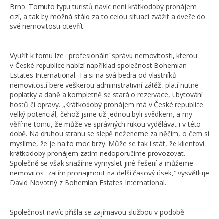
Brno. Tomuto typu turistů navíc není krátkodobý pronájem
cizí, a tak by možná stálo za to celou situaci zvážit a dveře do
své nemovitosti otevřít.
Využít k tomu lze i profesionální správu nemovitosti, kterou
v České republice nabízí například společnost Bohemian
Estates International. Ta si na svá bedra od vlastníků
nemovitostí bere veškerou administrativní zátěž, platí nutné
poplatky a daně a kompletně se stará o rezervace, ubytování
hostů či opravy. „Krátkodobý pronájem má v České republice
velký potenciál, čehož jsme už jednou byli svědkem, a my
věříme tomu, že může ve správných rukou vydělávat i v této
době. Na druhou stranu se slepě neženeme za něčím, o čem si
myslíme, že je na to moc brzy. Může se tak i stát, že klientovi
krátkodobý pronájem zatím nedoporučíme provozovat.
Společně se však snažíme vymyslet jiné řešení a můžeme
nemovitost zatím pronajmout na delší časový úsek,“ vysvětluje
David Novotný z Bohemian Estates International.
Společnost navíc přišla se zajímavou službou v podobě