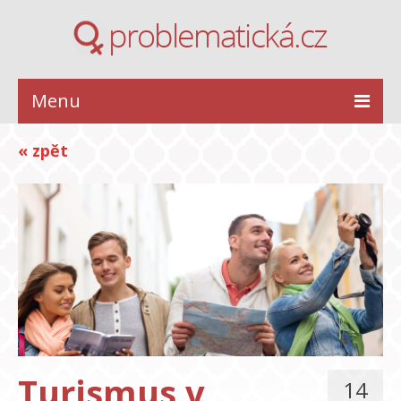
Menu
ZDRAVÍ
« zpět
KRÁSA
STYL
INSPIRACE
VZTAHY
Turismus v
14