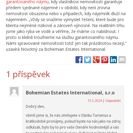
garantovaného nájmu
, kdy vlastníkovi nemovitosti garantuje
předem sjednané nájemné i v období, kdy není zrovna
nemovitost obsazena nebo v případech, kdy nájemník dluží na
nájemném. „Vždy se snažíme vymyslet řešení, které bude pro
klienta nejméně rizikové a zároveň výnosné. Na realitním trhu
jsme jako ryba ve vodě a věříme, že máme co nabídnout. I
proto si klidně troufneme na službu garantovaného nájmu.
Námi spravované nemovitosti totiž jen tak prázdnotou nezejí,“
uzavírá Novotný za Bohemian Estates International.
1 příspěvek
Bohemian Estates International, s.r.o
15.5.2024
|
Odpovědět
Dobrý den,
všimli jsme si, že nás zmiňujete v článku Turismus a
krátkodobé pronájmy, pokud byste na nás jako na zdroj
odkázali, bylo by to pro vaše čtenáře hodnotnější a vás