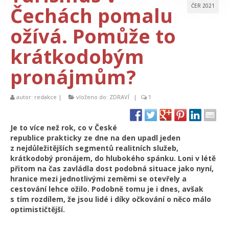
Čechách pomalu
ČER 2021
ožívá. Pomůže to
krátkodobým
pronájmům?
autor:
redakce
|
vloženo do:
ZDRAVÍ
|
1
Je to více než rok, co v České
republice prakticky ze dne na den upadl jeden
z nejdůležitějších segmentů realitních služeb,
krátkodobý pronájem, do hlubokého spánku. Loni v létě
přitom na čas zavládla dost podobná situace jako nyní,
hranice mezi jednotlivými zeměmi se otevřely a
cestování lehce ožilo. Podobně tomu je i dnes, avšak
s tím rozdílem, že jsou lidé i díky očkování o něco málo
optimističtější.