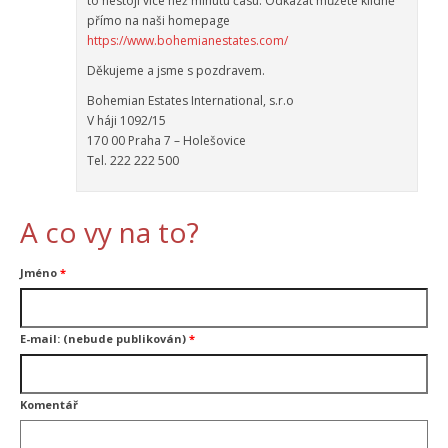
to nestojí více než minutu času. Odkázat můžete klidně
přímo na naši homepage
https://www.bohemianestates.com/
Děkujeme a jsme s pozdravem.
Bohemian Estates International, s.r.o
V háji 1092/15
170 00 Praha 7 – Holešovice
Tel. 222 222 500
A co vy na to?
Jméno
*
E-mail: (nebude publikován)
*
Komentář