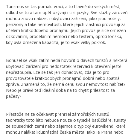
Turismus se tak pomalu vrací, a to hlavně do velkých měst,
odkud se tu a tam opět ozývají i cizí jazyky. Své služby zároveň
mohou znovu nabízet i ubytovací zařízení, jako jsou hotely,
penziony a také nemovitosti, které jejich vlastníci provozují za
účelem krátkodobého pronájmu. Jejich provoz je sice omezen
očkováním, proděláním nemoci nebo testem, oproti loňsku,
kdy byla omezena kapacita, je to však velký pokrok.
Bohužel se však zatím nedá hovořit o davech turistů a některá
ubytovací zařízení pro nedostatek rezervací k otevření ještě
nepřistoupila. Lze se tak jen dohadovat, zda je to pro
provozovatele krátkodobých pronájmů dobrá nebo špatná
zpráva. Znamená to, že nemá cenu svou nemovitost nabízet?
Nebo je právě teď ideální doba na to chytit příležitost za
pačesy?
Přestože nelze očekávat přehršel zámořských turistů,
teoreticky toto léto nebude nouze o typické baťůžkáře, turisty
ze sousedních zemí nebo zájemce o typický eurovíkend, které
mohou nalákat liduprázdná česká města, jako je Praha nebo