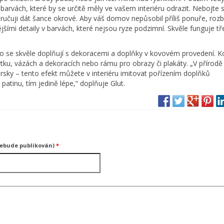
barvách, které by se určitě měly ve vašem interiéru odrazit. Nebojte s
učuji dát šance okrové. Aby váš domov nepůsobil příliš ponuře, rozb
šími detaily v barvách, které nejsou ryze podzimní. Skvěle funguje t
to se skvěle doplňují s dekoracemi a doplňky v kovovém provedení. Ko
ku, vázách a dekoracích nebo rámu pro obrazy či plakáty. „V přírodě
prsky – tento efekt můžete v interiéru imitovat pořízením doplňků
patinu, tím jedině lépe,“ doplňuje Glut.
nebude publikován)
*