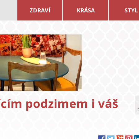
ZDRAVÍ
KRÁSA
STYL
jícím podzimem i váš
Ř