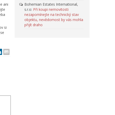
e ani
Bohemian Estates International,
ijte
s.r.o
:
Při koupi nemovitosti
řeba
nezapomínejte na technický stav
objektu, nevědomost by vás mohla
přijít draho
v si
 se