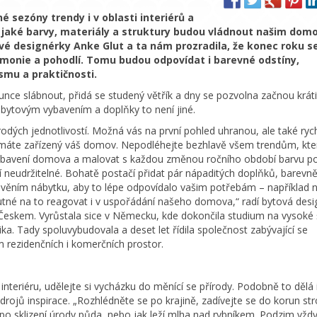
 sezóny trendy i v oblasti interiérů a
t, jaké barvy, materiály a struktury budou vládnout našim do
ové designérky Anke Glut a ta nám prozradila, že konec roku s
rmonie a pohodlí. Tomu budou odpovídat i barevné odstíny,
smu a praktičnosti.
unce slábnout, přidá se studený větřík a dny se pozvolna začnou kráti
S bytovým vybavením a doplňky to není jiné.
dých jednotlivostí. Možná vás na první pohled uhranou, ale také ryc
 máte zařízený váš domov. Nepodléhejte bezhlavě všem trendům, kte
ě vybavení domova a malovat s každou změnou ročního období barvu p
í neudržitelné. Bohatě postačí přidat pár nápaditých doplňků, barevn
věním nábytku, aby to lépe odpovídalo vašim potřebám – například n
nutné na to reagovat i v uspořádání našeho domova,“ radí bytová des
 s Českem. Vyrůstala sice v Německu, kde dokončila studium na vysoké 
a. Tady spoluvybudovala a deset let řídila společnost zabývající se
 rezidenčních i komerčních prostor.
teriéru, udělejte si vycházku do měnící se přírody. Podobně to dělá 
 zdrojů inspirace. „Rozhlédněte se po krajině, zadívejte se do korun s
 po sklizení úrody půda, nebo jak leží mlha nad rybníkem. Podzim vžd