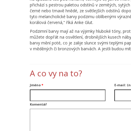
přichází s pestrou paletou odstínů v zemitých, sytých 
černé nebo tmavě hnědé, ze světlejších odstínů dopor
tyto melancholické barvy podzimu oblíbenými výrazněj
korálová červená,“ říká Anke Glut.
Podzimní barvy mají až na výjimky hluboké tóny, pro
můžete dopřát na osvětlení, drobnějších kusech nábyt
barvy mění poté, co je zalije slunce svými teplými pa
v měděných či bronzových barvách. A jestli budou mít 
A co vy na to?
Jméno
*
E-mail: (
Komentář