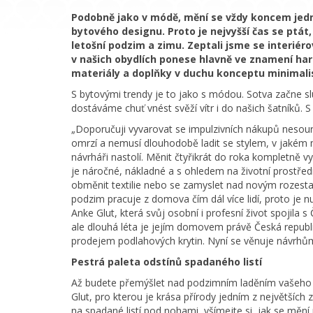
Podobně jako v módě, mění se vždy koncem jedné
bytového designu. Proto je nejvyšší čas se ptá
letošní podzim a zimu. Zeptali jsme se interiér
v našich obydlích ponese hlavně ve znamení ha
materiály a doplňky v duchu konceptu minimali
S bytovými trendy je to jako s módou. Sotva začne sl
dostáváme chuť vnést svěží vítr i do našich šatníků. 
„Doporučuji vyvarovat se impulzivních nákupů nesouro
omrzí a nemusí dlouhodobě ladit se stylem, v jakém
návrháři nastolí. Měnit čtyřikrát do roka kompletn
je náročné, nákladné a s ohledem na životní prostřed
obměnit textilie nebo se zamyslet nad novým rozesta
podzim pracuje z domova čím dál více lidí, proto je 
Anke Glut, která svůj osobní i profesní život spojila
ale dlouhá léta je jejím domovem právě Česká republik
prodejem podlahových krytin. Nyní se věnuje návrhům
Pestrá paleta odstínů spadaného listí
Až budete přemýšlet nad podzimním laděním vašeho in
Glut, pro kterou je krása přírody jedním z největších
na spadané listí pod nohami, všímejte si, jak se mění