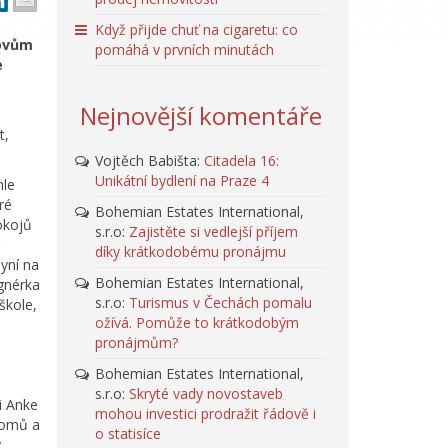
Když přijde chuť na cigaretu: co
movům
pomáhá v prvních minutách
e
Nejnovější komentáře
t,
Vojtěch Babišta
:
Citadela 16:
Unikátní bydlení na Praze 4
hle
ré
Bohemian Estates International,
okojů
s.r.o
:
Zajistěte si vedlejší příjem
ě
díky krátkodobému pronájmu
yní na
Bohemian Estates International,
ignérka
s.r.o
:
Turismus v Čechách pomalu
škole,
ožívá. Pomůže to krátkodobým
pronájmům?
Bohemian Estates International,
s.r.o
:
Skryté vady novostaveb
i Anke
mohou investici prodražit řádově i
tromů a
o statisíce
y