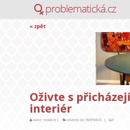
« zpět
Oživte s přicháze
interiér
autor:
redakce
|
vloženo do:
INSPIRACE
|
0