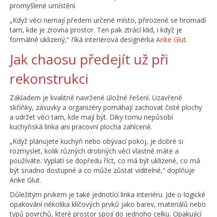
promyšlené umístění.
„Když věci nemají předem určené místo, přirozeně se hromadí
tam, kde je zrovna prostor. Ten pak ztrácí klid, i když je
formálně uklizený,“ říká interiérová designérka
Anke Glut
.
Jak chaosu předejít už při
rekonstrukci
Základem je kvalitně navržené úložné řešení. Uzavřené
skříňky, zásuvky a organizéry pomáhají zachovat čisté plochy
a udržet věci tam, kde mají být. Díky tomu nepůsobí
kuchyňská linka ani pracovní plocha zahlceně.
„Když plánujete kuchyň nebo obývací pokoj, je dobré si
rozmyslet, kolik různých drobných věcí vlastně máte a
používáte. Vyplatí se dopředu říct, co má být uklizené, co má
být snadno dostupné a co může zůstat viditelné,“ doplňuje
Anke Glut.
Důležitým prvkem je také jednotící linka interiéru. Jde o logické
opakování několika klíčových prvků jako barev, materiálů nebo
typů povrchů, které prostor spojí do jednoho celku. Opakující