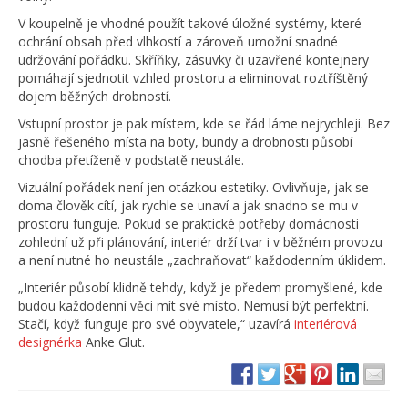
V koupelně je vhodné použít takové úložné systémy, které
ochrání obsah před vlhkostí a zároveň umožní snadné
udržování pořádku. Skříňky, zásuvky či uzavřené kontejnery
pomáhají sjednotit vzhled prostoru a eliminovat roztříštěný
dojem běžných drobností.
Vstupní prostor je pak místem, kde se řád láme nejrychleji. Bez
jasně řešeného místa na boty, bundy a drobnosti působí
chodba přetíženě v podstatě neustále.
Vizuální pořádek není jen otázkou estetiky. Ovlivňuje, jak se
doma člověk cítí, jak rychle se unaví a jak snadno se mu v
prostoru funguje. Pokud se praktické potřeby domácnosti
zohlední už při plánování, interiér drží tvar i v běžném provozu
a není nutné ho neustále „zachraňovat“ každodenním úklidem.
„Interiér působí klidně tehdy, když je předem promyšlené, kde
budou každodenní věci mít své místo. Nemusí být perfektní.
Stačí, když funguje pro své obyvatele,“ uzavírá
interiérová
designérka
Anke Glut.