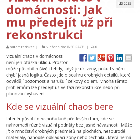
domácnosti: Jak
LIS 2025
mu předejít už při
rekonstrukci
autor:
redakce
|
vloženo do:
INSPIRACE
|
0
Vizuální chaos v domácnosti
není jen otázka úklidu. Prostor
může působit rušivě i tehdy, když je uklizený, pokud v něm
chybí jasná logika. Často jde o souhru drobných detailů, které
odvádějí pozornost a narušují celkový dojem. Mnoha těmto
problémům lze předejít už ve fázi rekonstrukce nebo při
plánování vybavení.
Kde se vizuální chaos bere
Interiér působí neuspořádaně především tam, kde se
nahromadí různé vizuální podněty bez jasné návaznosti. Může
jít o množství drobných předmětů na plochách, nesourodé
materiály, nahodilé odkládací zóny nebo techniku, která nemá