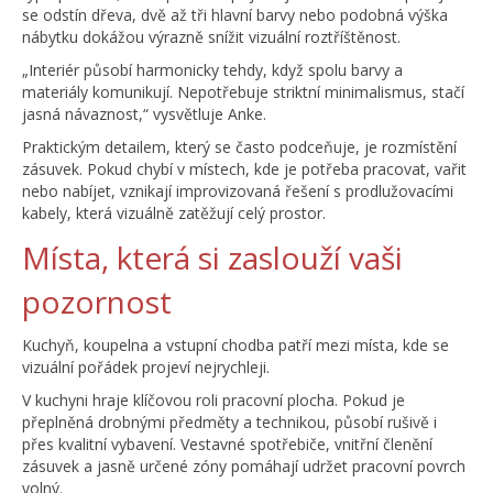
se odstín dřeva, dvě až tři hlavní barvy nebo podobná výška
nábytku dokážou výrazně snížit vizuální roztříštěnost.
„Interiér působí harmonicky tehdy, když spolu barvy a
materiály komunikují. Nepotřebuje striktní minimalismus, stačí
jasná návaznost,“ vysvětluje Anke.
Praktickým detailem, který se často podceňuje, je rozmístění
zásuvek. Pokud chybí v místech, kde je potřeba pracovat, vařit
nebo nabíjet, vznikají improvizovaná řešení s prodlužovacími
kabely, která vizuálně zatěžují celý prostor.
Místa, která si zaslouží vaši
pozornost
Kuchyň, koupelna a vstupní chodba patří mezi místa, kde se
vizuální pořádek projeví nejrychleji.
V kuchyni hraje klíčovou roli pracovní plocha. Pokud je
přeplněná drobnými předměty a technikou, působí rušivě i
přes kvalitní vybavení. Vestavné spotřebiče, vnitřní členění
zásuvek a jasně určené zóny pomáhají udržet pracovní povrch
volný.