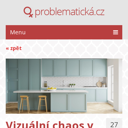
Menu
ZDRAVÍ
« zpět
KRÁSA
STYL
INSPIRACE
VZTAHY
Vizuální chaos v
27