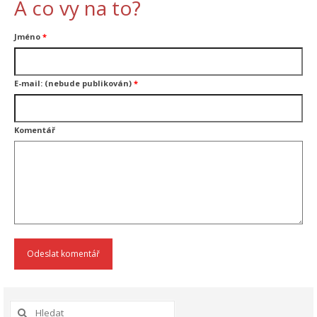
A co vy na to?
Jméno
*
E-mail: (nebude publikován)
*
Komentář